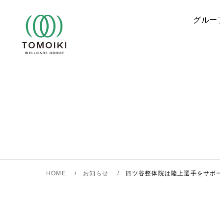
Skip
to
グルー
content
HOME
お知らせ
四ツ谷整体院は陸上選手をサポ